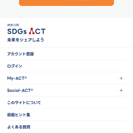
は100%オーガニックコットンを使用しています。 ・駐
車場の地面の一部を芝生にすることで、反射熱を軽減。
以上のようなさまざまな取り組みが評価され、小田原箱
根商工会議所が実施している気候変動アワードで、令和
４年度の第１回では特別賞を、令和５年度の第２回では
大賞を受賞しています。 同社の取り組みは、ゴール
神奈川県
12（つくる責任つかう責任）を中心に、ゴール13（気
候変動に具体的な対策を）ゴール14（海の豊かさを守ろ
う）ゴール15（陸の豊かさも守ろう）などその他ゴール
未来をシェアしよう
に広く貢献しています。
アカウント登録
ログイン
My-ACT®
Social-ACT®
このサイトについて
投稿ヒント集
よくある質問