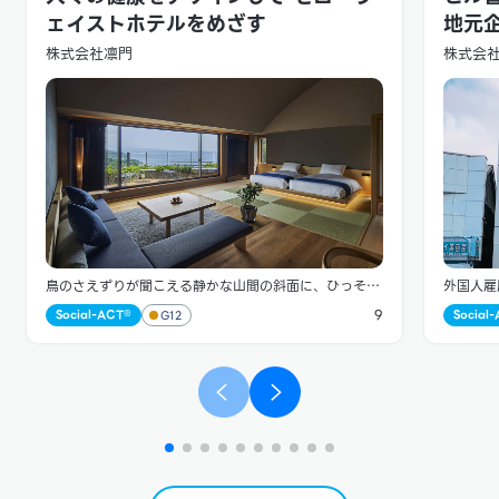
ェイストホテルをめざす
地元
株式会社凛門
株式会
鳥のさえずりが聞こえる静かな山間の斜面に、ひっそり
外国人雇
とたたずむホテルが江之浦リトリート 凛門。眼下には
ルメンテ
9
Social-ACT®
Social
G12
海を見渡す景観が広がり、自然素材のやさしさにあふれ
ルなどの
た館内はまさに癒やしの空間です。ここに滞在すると日
施設総合
常を忘れ、その心地よさを満喫したゲストは、リピータ
性、快適
ーとして再び訪れることが多いのだとか。 同ホテルは
省エネ対
2021年6月、築40年ほどの建物をリノベーションして
国人材雇
オープンしました。コンセプトは、人の健康にとってベ
でホテル
ストな場所にすること、そして50年後に廃棄されたと
集をした
きに地球環境に負荷がかからないこと。 廃棄するとき
あり、雇
を考慮した素材選び 建材については、徹底的に自然素
は縁がな
材にこだわりました。 床はナラ材、格子部分はスギの
といいま