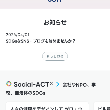
お知らせ
2026/04/01
SDGsなSNS・ブログを始めませんか？
もっと見る
Social-ACT®
会社やNPO、学
校、自治体のSDGs
人々の健康をデザインして ゼロ・ウ
ビル