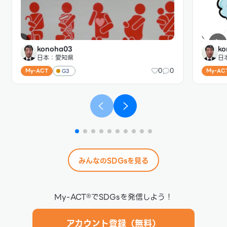
から直接仕入れた完全無農薬のレモンを使用。旬野菜エ
介護施設
スプレッソスープはメインで使わない野菜をひたすら煮
した。１
込んで作ったもので食品ロスを削減しています。 洗浄剤
上はサー
の見直しで環境負荷を排除 ホテルでは水回りの衛生管
社の取り
理が重要なポイントですが、水と塩を電気分解して電解
を中心に
水を生成する機械を導入しました。酸性電解質は医療器
ル11（
konoha03
ko
具の洗浄にも使用されているように除菌やウィルス除去
に広く貢
の効果があります。アルカリ性電解水は油脂の乳化やた
日本：愛知県
日
んぱく質の分解など、有機物の汚れの除去に優れていま
0
0
My-ACT
My-AC
G3
す。この２つを使用することで、高い洗浄力・殺菌力を
保持しながら、排水する時点では水と塩に戻っているの
で水質汚染を軽減でき、環境負荷を避けられます。 ヴァ
ージンコットンに新たな価値を 通常は廃棄されてしま
うヴァージンコットンを、手作業で拾い集めて糸にして
靴下として製品化。客室のゲストに提供しています。今
まで未利用だったヴァージンコットンの落ちわたに新た
な価値を生み出しました。ゲストが持ち帰らずに置いて
いった靴下については、染色を施して製品化する計画も
進行中です。 第２回気候変動アワードで大賞を受賞 こ
のほか、あらゆる場面で、人と環境に配慮した取り組み
みんなのSDGsを見る
が見られます。 ・バイオの力で有機物を分解するバイオ
洗浄剤を採用、環境にも人体にもやさしい洗浄を実現し
ています。 ・飲み物で使用しているのは草ストロー。使
い心地に問題のあった紙ストローに変わるものとして草
ストローを採用しました。草は分解されて土にかえるの
My-ACT®でSDGsを発信しよう！
でゴミの削減に。 ・歯磨き粉をペーパー歯磨きに変更
しました。これにより歯磨き粉の容器自体がなくなった
ことでゴミを削減。 ・ゲストが使用するための館内着
アカウント登録（無料）