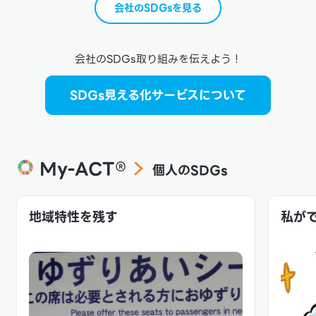
間伐材、ほかには竹材も活用し、テラスも含めて天然木
るのでは
会社のSDGsを見る
のみで仕上げました。客室に用意したアメニティトレイ
き続けた
や鉛筆も小田原の間伐材を使用したものをチョイスして
また、『
います。 壁は土壁仕上げです。日本古来の建築に使用さ
思ってい
れてきた土は、地方によって色のバリエーションが実に
いたので
豊かですが、その色がデザインに生かされています。化
してもら
会社のSDGs取り組みを伝えよう！
学塗料やビニールクロスは、バックヤードにいたるまで
け入れを
一切使用していません。 木や土といった自然素材は、
能ビザを
断熱性・調湿性に優れているだけでなく、遠い将来廃棄
で数多く活躍して
SDGs見える化サービスについて
された時にも分解されて環境に負荷をかけないというメ
学生を受
リットがあります。 冷暖房にはパネルシェードを使用
バウンド
冷暖房設備としては、従来のエアコンではなく、冷水と
る存在に
温水によって温度調節をするパネルシェードを採用しま
ームがで
した。木のパネルの中に、夏は冷水、冬は温水を循環さ
ら201
せて、輻射熱の作用で室内をゆっくりと冷やす、または
【LIB
My-ACT®
個人のSDGs
温めるという仕組み。RC構造の蓄熱性を生かしつつ、
在、１年
さらに80ミリの外断熱を施したり、断熱効果の高いサ
フィリピ
ッシに変更するなどの工夫で冷暖房効率をあげていま
ンカ、ネ
す。風が生じないのでハウスダストも発生せず、消費電
数は開校
地域特性を残す
私が
力も従来の半分と、地球にも人にもやさしい次世代型エ
120名
アコンと言えそうです。就寝中に室内が乾燥することが
銀行口座
なく、ゲストにも好評なのだとか。 とはいえ、昨今の真
ど、留学
夏の猛暑には苦戦をしているそうで、ブラインドや簾を
校職員や
設置する、窓ガラスに断熱フィルムを貼るなど、さらな
していま
る対策を施しています。 地元の食材を使用し、食品ロス
業などへ
を防ぐ レストランで提供する料理については、地元の
ています
食材を使用することに積極的に取り組んでいます。湯治
成果もあがっていま
場で湯上がりに提供しているレモン水には、地元の農家
業を展開