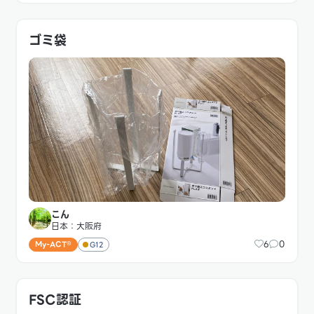
ゴミ袋
こん
日本：大阪府
6
0
My-ACT®
G12
FSC認証