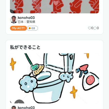
konoha03
日本：愛知県
0
0
My-ACT®
G3
私ができること
konoha03