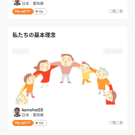
日本：愛知県
0
0
My-ACT®
G6
私たちの基本理念
konoha03
日本：愛知県
0
0
My-ACT®
G4