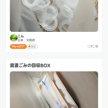
こん
日本：大阪府
7
0
My-ACT®
G12
資源ごみの回収BOX