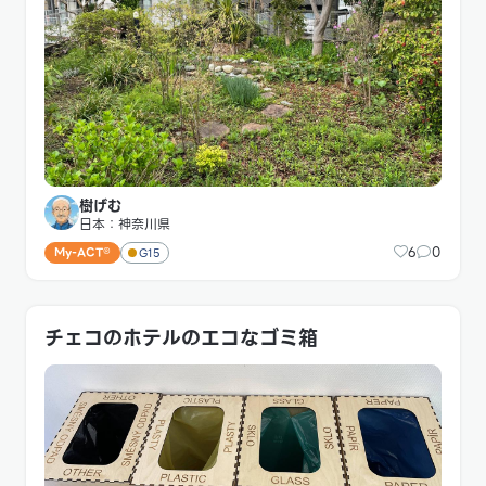
樹げむ
日本：神奈川県
6
0
My-ACT®
G15
チェコのホテルのエコなゴミ箱