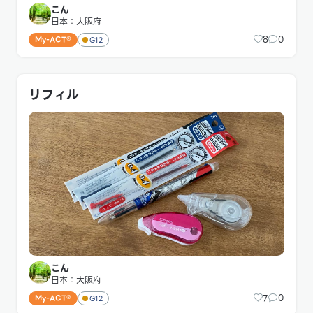
こん
日本：大阪府
8
0
My-ACT®
G12
リフィル
こん
日本：大阪府
7
0
My-ACT®
G12