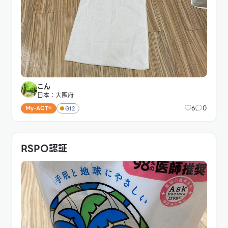
こん
日本：大阪府
6
0
My-ACT®
G12
RSPO認証