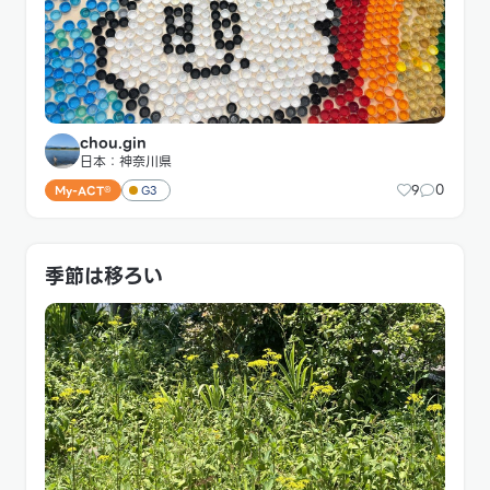
chou.gin
日本：神奈川県
9
0
My-ACT®
G3
季節は移ろい