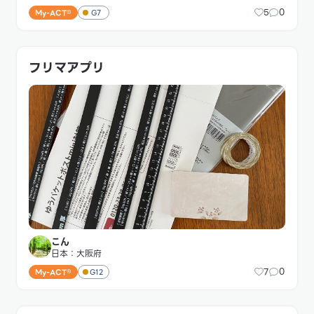
5
0
My-ACT®
G7
フリマアプリ
こん
日本：大阪府
7
0
My-ACT®
G12