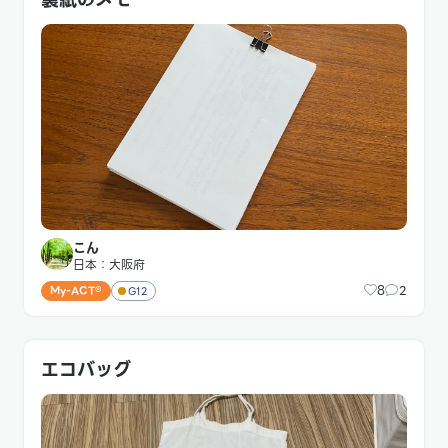
こん
日本：大阪府
8
2
My-ACT®
G12
エコバッグ