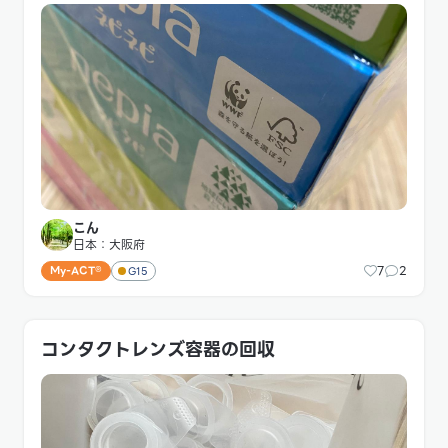
こん
日本：大阪府
7
2
My-ACT®
G15
コンタクトレンズ容器の回収