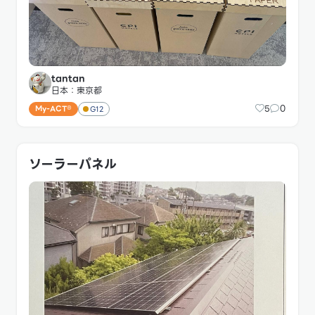
tantan
日本：東京都
5
0
My-ACT®
G12
ソーラーパネル