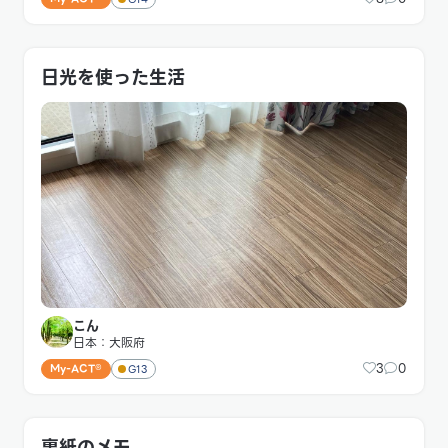
日光を使った生活
こん
日本：大阪府
3
0
My-ACT®
G13
裏紙のメモ