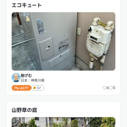
エコキュート
樹げむ
日本：神奈川県
4
0
My-ACT®
G7
山野草の庭