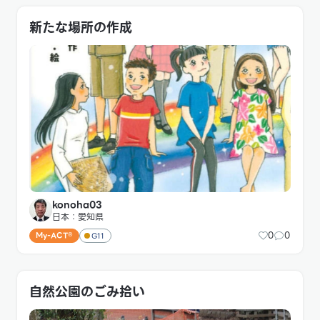
新たな場所の作成
konoha03
日本：愛知県
0
0
My-ACT®
G11
自然公園のごみ拾い