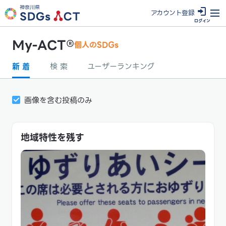
神奈川県
アカウン
ト登録
ログイン
My-ACT®
個人のSDGs
新 着
検 索
ユーザーランキング
画像を含む投稿のみ
地域特性を残す