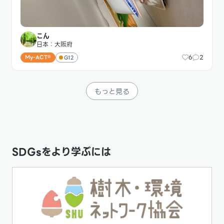
こん
日本：大阪府
6
2
My-ACT®
G12
もっと見る
SDGsをより学ぶには