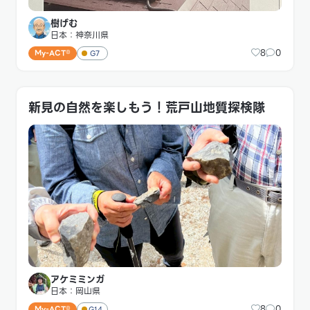
樹げむ
日本：神奈川県
8
0
My-ACT®
G7
新見の自然を楽しもう！荒戸山地質探検隊
アケミミンガ
日本：岡山県
8
0
My-ACT®
G14