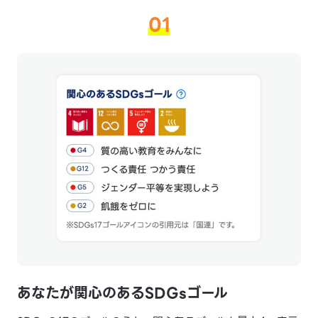
01
あなたが関心のある
SDGsゴール